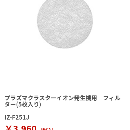
ラ
リ
ー
の
最
後
に
移
動
す
る
イ
メ
プラズマクラスターイオン発生機用 フィル
ー
ター(5枚入り)
ジ
ギ
IZ-F251J
ャ
ラ
￥3,960
リ