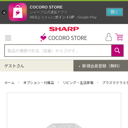
COCORO STORE
開く
シャープ公式通販アプリ
ポイントUP
WEBよりさらに
- Google Play
コ
ン
テ
ン
ツ
に
検
ス
索
ゲストさん
新規会員登録（無料）
キ
ッ
プ
ホーム
オプション・付属品
リビング・生活家電
プラズマクラス
イ
メ
ー
ジ
ギ
ャ