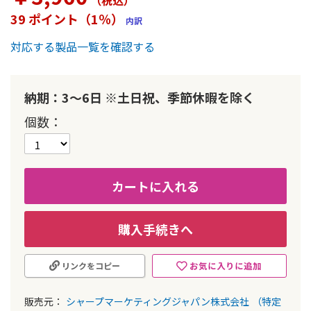
（税込
）
ー
39 ポイント（1％）
内訳
の
最
対応する製品一覧を確認する
初
に
移
動
納期：3～6日 ※土日祝、季節休暇を除く
す
個数
る
カートに入れる
購入手続きへ
お気に入りに追加
リンクをコピー
販売元：
シャープマーケティングジャパン株式会社
（特定