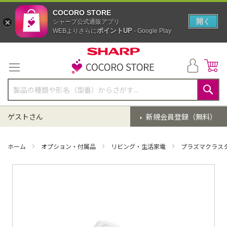
COCORO STORE
開く
シャープ公式通販アプリ
ポイントUP
WEBよりさらに
- Google Play
コ
ン
テ
ン
ツ
に
検
ス
索
ゲストさん
新規会員登録（無料）
キ
ッ
プ
ホーム
オプション・付属品
リビング・生活家電
プラズマクラス
イ
メ
ー
ジ
ギ
ャ