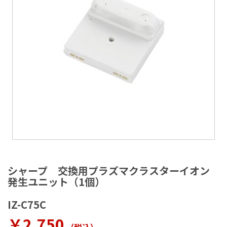
ラ
リ
ー
の
最
後
に
移
動
す
る
イ
メ
シャープ 交換用プラズマクラスターイオン
ー
発生ユニット（1個）
ジ
ギ
IZ-C75C
ャ
ラ
￥2,750
リ