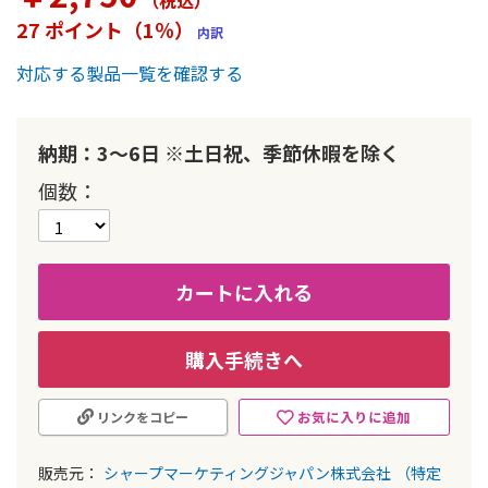
（税込
）
ー
27 ポイント（1％）
内訳
の
最
対応する製品一覧を確認する
初
に
移
動
納期：3～6日 ※土日祝、季節休暇を除く
す
個数
る
カートに入れる
購入手続きへ
お気に入りに追加
リンクをコピー
販売元：
シャープマーケティングジャパン株式会社
（特定