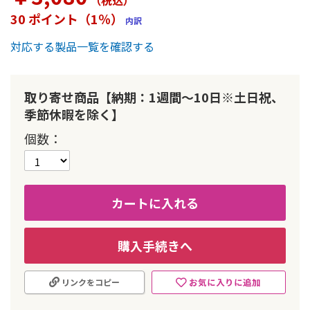
（税込
）
ー
30 ポイント（1％）
内訳
の
最
対応する製品一覧を確認する
初
に
移
動
取り寄せ商品【納期：1週間～10日※土日祝、
す
季節休暇を除く】
る
個数
カートに入れる
購入手続きへ
お気に入りに追加
リンクをコピー