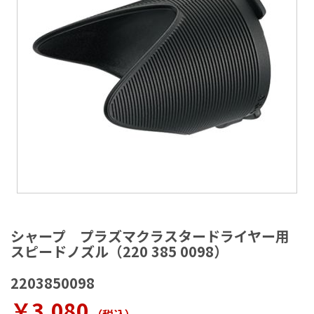
ラ
リ
ー
の
最
後
に
移
動
す
る
イ
メ
シャープ プラズマクラスタードライヤー用
ー
スピードノズル（220 385 0098）
ジ
ギ
2203850098
ャ
ラ
￥3,080
リ