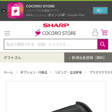
COCORO STORE
開く
シャープ公式通販アプリ
ポイントUP
WEBよりさらに
- Google Play
コ
ン
テ
ン
ツ
に
検
ス
索
ゲストさん
新規会員登録（無料）
キ
ッ
プ
ホーム
オプション・付属品
リビング・生活家電
プラズマクラス
イ
メ
ー
ジ
ギ
ャ