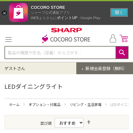
COCORO STORE
開く
シャープ公式通販アプリ
ポイントUP
WEBよりさらに
- Google Play
コ
ン
テ
ン
ツ
に
検
ス
索
ゲストさん
新規会員登録（無料）
キ
ッ
プ
LEDダイニングライト
ホーム
オプション・付属品
リビング・生活家電
LEDダイニン
降
並び順
順