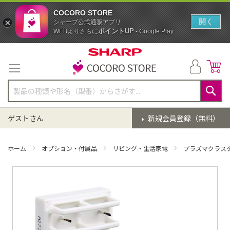
COCORO STORE
開く
シャープ公式通販アプリ
ポイントUP
WEBよりさらに
- Google Play
コ
ン
テ
ン
ツ
に
検
ス
索
ゲストさん
新規会員登録（無料）
キ
ッ
プ
ホーム
オプション・付属品
リビング・生活家電
プラズマクラス
イ
メ
ー
ジ
ギ
ャ