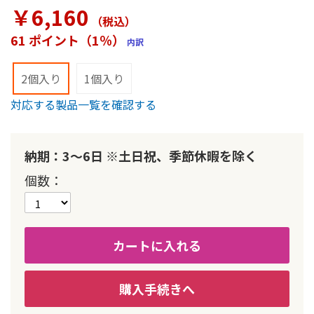
ラ
￥6,160
リ
（税込
）
ー
61 ポイント（1％）
内訳
の
最
初
2個入り
1個入り
に
対応する製品一覧を確認する
移
動
す
る
納期：3～6日 ※土日祝、季節休暇を除く
個数
カートに入れる
購入手続きへ