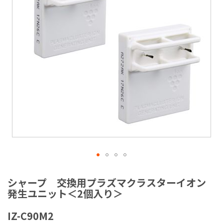
ラ
リ
ー
の
最
後
に
移
動
す
る
イ
メ
シャープ 交換用プラズマクラスターイオン
ー
発生ユニット＜2個入り＞
ジ
ギ
IZ-C90M2
ャ