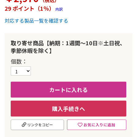
（税込
）
ー
29 ポイント（1％）
内訳
の
最
対応する製品一覧を確認する
初
に
移
動
取り寄せ商品【納期：1週間～10日※土日祝、
す
季節休暇を除く】
る
個数
カートに入れる
購入手続きへ
お気に入りに追加
リンクをコピー