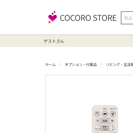
検
索
ゲストさん
ホーム
オプション・付属品
リビング・生活
イ
メ
ー
ジ
ギ
ャ
ラ
リ
ー
の