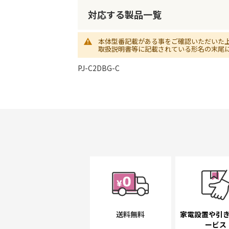
初
に
対応する製品一覧
移
動
本体型番記載がある事をご確認いただいた
す
取扱説明書等に記載されている形名の末尾
る
PJ-C2DBG-C
送料無料
家電設置や引
ービス