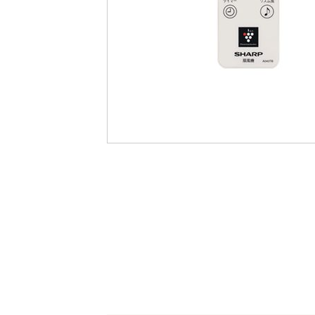
最
後
に
移
動
す
る
イ
メ
ー
ジ
ギ
ャ
ラ
リ
ー
の
最