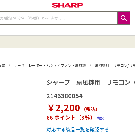
検
索
家電
サーキュレーター・ハンディファン・扇風機
扇風機用 リモコン/リ
シャープ 扇風機用 リモコン（214
2146380054
￥2,200
（税込
）
66 ポイント（3％）
内訳
対応する製品一覧を確認する