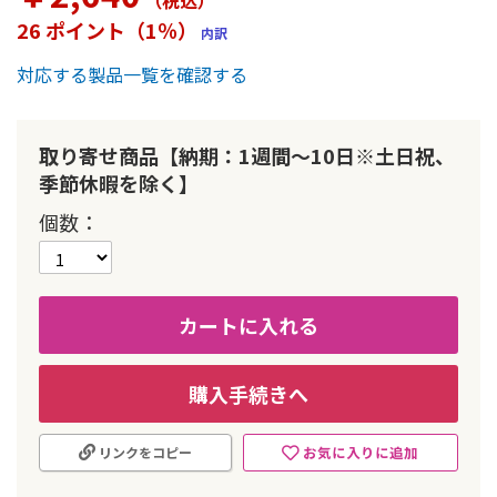
（税込
）
ー
26 ポイント（1％）
内訳
の
最
対応する製品一覧を確認する
初
に
移
動
取り寄せ商品【納期：1週間～10日※土日祝、
す
季節休暇を除く】
る
個数
カートに入れる
購入手続きへ
お気に入りに追加
リンクをコピー