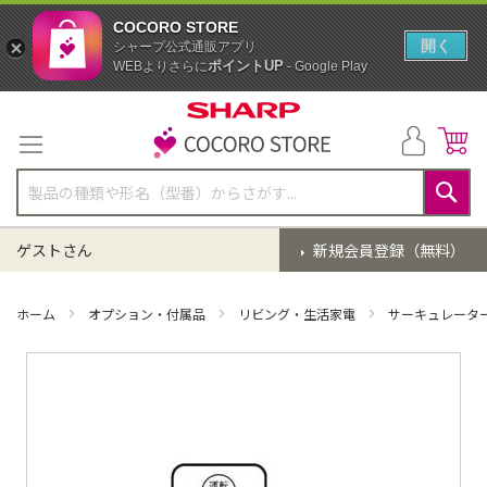
COCORO STORE
開く
シャープ公式通販アプリ
ポイントUP
WEBよりさらに
- Google Play
コ
ン
テ
ン
ツ
に
検
ス
索
ゲストさん
新規会員登録（無料）
キ
ッ
プ
ホーム
オプション・付属品
リビング・生活家電
サーキュレータ
イ
メ
ー
ジ
ギ
ャ