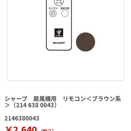
ラ
リ
ー
の
最
後
に
移
動
す
る
イ
メ
シャープ 扇風機用 リモコン＜ブラウン系
ー
＞（214 638 0043）
ジ
ギ
2146380043
ャ
ラ
￥2,640
リ