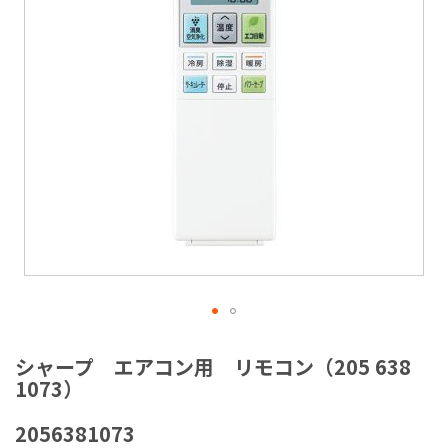
ラ
リ
ー
の
最
後
に
移
動
す
る
イ
メ
シャープ エアコン用 リモコン（205 638
ー
1073）
ジ
ギ
2056381073
ャ