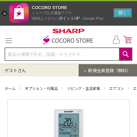
COCORO STORE
開く
シャープ公式通販アプリ
ポイントUP
WEBよりさらに
- Google Play
コ
ン
テ
ン
ツ
に
検
ス
索
ゲストさん
新規会員登録（無料）
キ
ッ
プ
ホーム
オプション・付属品
リビング・生活家電
エアコン
エ
イ
メ
ー
ジ
ギ
ャ