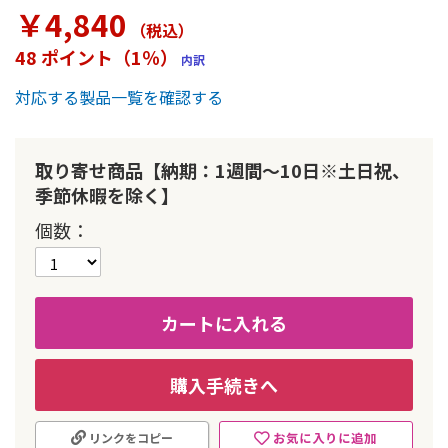
ラ
￥4,840
リ
（税込
）
ー
48 ポイント（1％）
内訳
の
最
対応する製品一覧を確認する
初
に
移
動
取り寄せ商品【納期：1週間～10日※土日祝、
す
季節休暇を除く】
る
個数
カートに入れる
購入手続きへ
お気に入りに追加
リンクをコピー