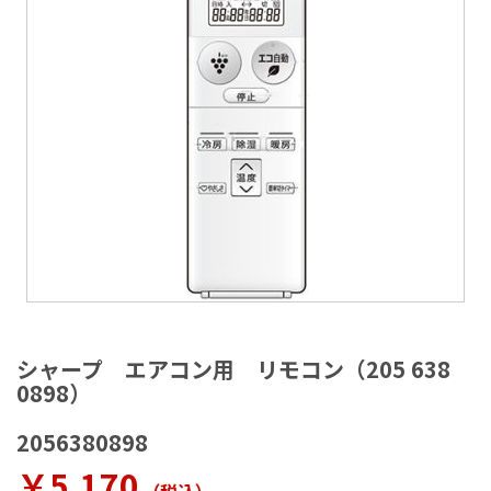
ラ
リ
ー
の
最
後
に
移
動
す
る
イ
メ
シャープ エアコン用 リモコン（205 638
ー
0898）
ジ
ギ
2056380898
ャ
ラ
￥5,170
リ