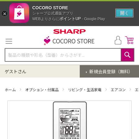
COCORO STORE
開く
シャープ公式通販アプリ
ポイントUP
WEBよりさらに
- Google Play
コ
ン
テ
ン
ツ
に
検
ス
索
ゲストさん
新規会員登録（無料）
キ
ッ
プ
ホーム
オプション・付属品
リビング・生活家電
エアコン
エ
イ
メ
ー
ジ
ギ
ャ