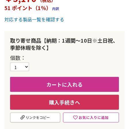
（税込
）
ー
51 ポイント（1％）
内訳
の
最
対応する製品一覧を確認する
初
に
移
動
取り寄せ商品【納期：1週間～10日※土日祝、
す
季節休暇を除く】
る
個数
カートに入れる
購入手続きへ
お気に入りに追加
リンクをコピー