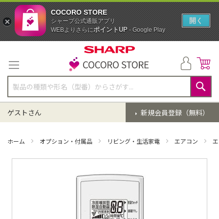
COCORO STORE
開く
シャープ公式通販アプリ
ポイントUP
WEBよりさらに
- Google Play
コ
ン
テ
ン
ツ
に
検
ス
索
ゲストさん
新規会員登録（無料）
キ
ッ
プ
ホーム
オプション・付属品
リビング・生活家電
エアコン
エ
イ
メ
ー
ジ
ギ
ャ