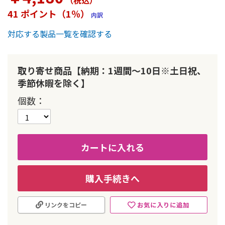
（税込
）
ー
41 ポイント（1％）
内訳
の
最
対応する製品一覧を確認する
初
に
移
動
取り寄せ商品【納期：1週間～10日※土日祝、
す
季節休暇を除く】
る
個数
カートに入れる
購入手続きへ
お気に入りに追加
リンクをコピー