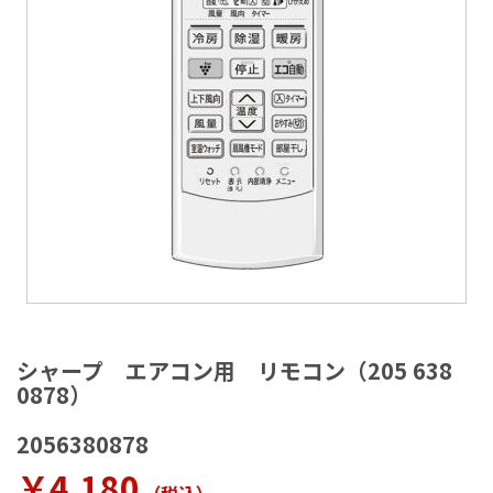
ラ
リ
ー
の
最
後
に
移
動
す
る
イ
メ
シャープ エアコン用 リモコン（205 638
ー
0878）
ジ
ギ
2056380878
ャ
ラ
￥4,180
リ