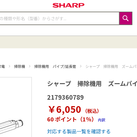
検
索
家電
掃除機
掃除機用 パイプ/延長管
シャープ 掃除機用 ズームパイプ（
シャープ 掃除機用 ズームパイプ（2
2179360789
￥6,050
（税込
）
60 ポイント（1％）
内訳
対応する製品一覧を確認する