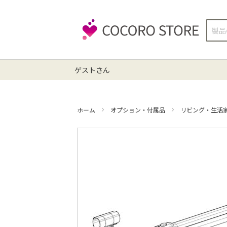
検
索
ゲストさん
ホーム
オプション・付属品
リビング・生活
イ
メ
ー
ジ
ギ
ャ
ラ
リ
ー
の