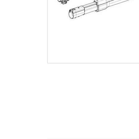
最
後
に
移
動
す
る
イ
メ
ー
ジ
ギ
ャ
ラ
リ
ー
の
最