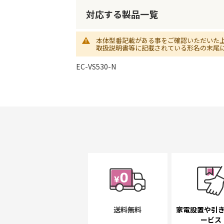
初
に
対応する製品一覧
移
動
本体型番記載がある事をご確認いただいた
す
取扱説明書等に記載されている形名の末尾
る
EC-VS530-N
送料無料
家電設置や引
ービス