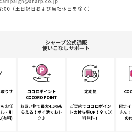
campaign@sharp.co.jp
～17:00（土日祝日および当社休日を除く）
シャープ公式通販
使いこなしサポート
き取り
サ
ココロポイント
定期便
COC
COCORO POINT
置も
お任
お買い物で
最大4.5%
も
ご契約で
ココロポイン
限定イ
クル・引
らえる！
ポイ活でおト
トの
付与率UP！
全て送
さん！
(有料)
ク♪
料無料！
の