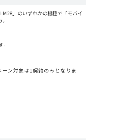
S R9 SH-M28」のいずれかの機種で「モバイ
方。
す。
ンペーン対象は1契約のみとなりま