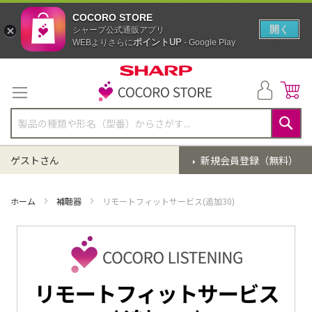
COCORO STORE
開く
シャープ公式通販アプリ
ポイントUP
WEBよりさらに
- Google Play
コ
ン
テ
ン
ツ
に
検
ス
索
ゲストさん
新規会員登録（無料）
キ
ッ
プ
ホーム
補聴器
リモートフィットサービス(追加30)
イ
メ
ー
ジ
ギ
ャ