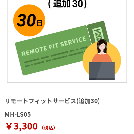
ラ
リ
ー
の
最
後
に
移
動
す
る
イ
メ
リモートフィットサービス(追加30)
ー
ジ
MH-LS05
ギ
ャ
￥3,300
（税込
）
ラ
リ