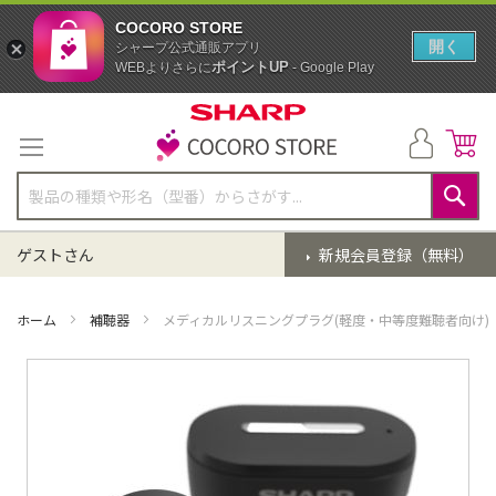
COCORO STORE
開く
シャープ公式通販アプリ
ポイントUP
WEBよりさらに
- Google Play
コ
ン
テ
ン
ツ
に
検
ス
索
ゲストさん
新規会員登録（無料）
キ
ッ
プ
ホーム
補聴器
メディカルリスニングプラグ(軽度・中等度難聴者向け)
イ
メ
ー
ジ
ギ
ャ