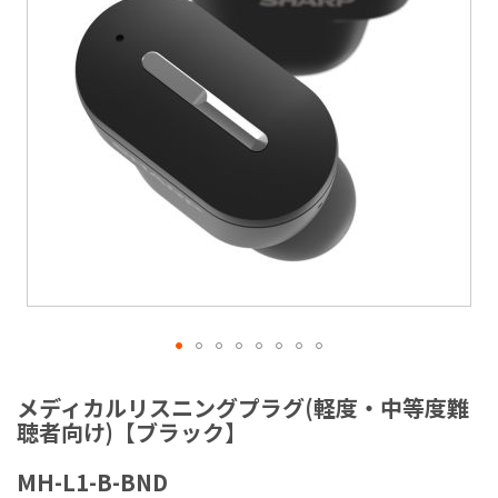
ラ
リ
ー
の
最
後
に
移
動
す
る
イ
メ
メディカルリスニングプラグ(軽度・中等度難
ー
聴者向け)【ブラック】
ジ
ギ
MH-L1-B-BND
ャ