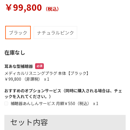
ラ
￥99,800
リ
（税込）
ー
の
最
初
ブラック
ナチュラルピンク
に
移
動
在庫なし
す
る
耳あな型補聴器
メディカルリスニングプラグ 本体【ブラック】
￥99,800
（非課税）
x 1
おすすめのオプションサービス（同時に購入される場合は、チェ
ックを入れてください。）
補聴器あんしんサービス
月額￥550（税込）
x 1
セット内容