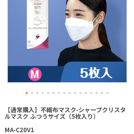
ラ
リ
ー
の
最
後
に
移
動
す
る
イ
メ
【通常購入】不織布マスク-シャープクリスタ
ー
ルマスク ふつうサイズ（5枚入り）
ジ
ギ
MA-C20V1
ャ