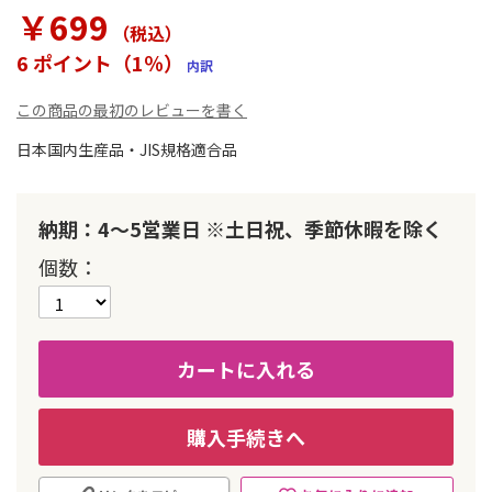
ラ
￥699
リ
（税込
）
ー
6 ポイント（1％）
内訳
の
最
この商品の最初のレビューを書く
初
に
日本国内生産品・JIS規格適合品
移
動
す
納期：4～5営業日 ※土日祝、季節休暇を除く
る
個数
カートに入れる
購入手続きへ