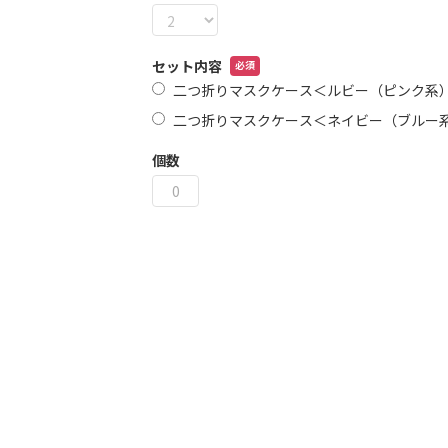
リ
ー
の
セット内容
最
二つ折りマスクケース＜ルビー（ピンク系
初
に
二つ折りマスクケース＜ネイビー（ブルー
移
動
個数
す
る