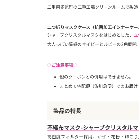
三重県多気町の三重工場クリーンルームで製造
二つ折りマスクケース（抗菌加工インナーケー
シャープクリスタルマスクをはじめとした、
立
大人っぽい質感のネイビーとルビーの2色展開
◇ご注意事項◇
他のクーポンとの併用はできません。
まとめて宅配便（佐川急便）でのお届け
製品の特長
不織布マスク-シャープクリスタルマ
高密度フィルター採用、かぜ・花粉・ほこり