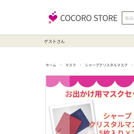
検
索
ゲストさん
ホーム
マスク
シャープクリスタルマスク
イ
メ
ー
ジ
ギ
ャ
ラ
リ
ー
の