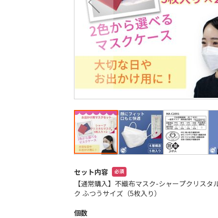
最
後
に
移
動
す
る
イ
メ
セット内容
ー
【通常購入】不織布マスク-シャープクリスタ
ジ
ク ふつうサイズ（5枚入り）
ギ
ャ
個数
ラ