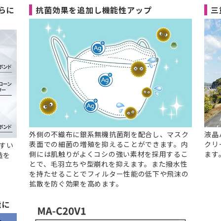
らに
抗菌効果を追加し機能性アップ
三
外側の不織布に銀系無機抗菌剤を配合し、マスク
液晶
表面での細菌の増殖を抑えることができます。内
クリ
すい
側には肌触りがよくコシの強い素材を採用するこ
ます
造を
とで、毛羽立ちや型崩れを抑えます。また撥水性
を持たせることでフィルター性能の低下や飛沫の
拡散を防ぐ効果を高めます。
能に