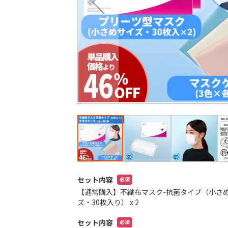
最
後
に
移
動
す
る
イ
メ
セット内容
ー
【通常購入】不織布マスク-抗菌タイプ（小さ
ジ
ズ・30枚入り）
x 2
ギ
ャ
セット内容
ラ