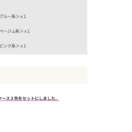
ルー系＞ x 1
ージュ系＞ x 1
ンク系＞ x 1
ケース３色をセットにしました。