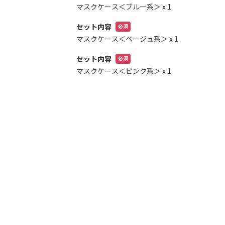
マスクケース＜ブルー系＞
x 1
リ
ー
セット内容
の
マスクケース＜ベージュ系＞
x 1
最
初
セット内容
に
移
マスクケース＜ピンク系＞
x 1
動
す
る