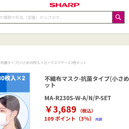
検
索
-抗菌タイプ(小さめ30枚入×2)＋マスクケース3色セット
不織布マスク-抗菌タイプ(小さめ
ット
MA-R230S-W-A/N/P-SET
￥3,689
（税込
）
109 ポイント（3％）
内訳