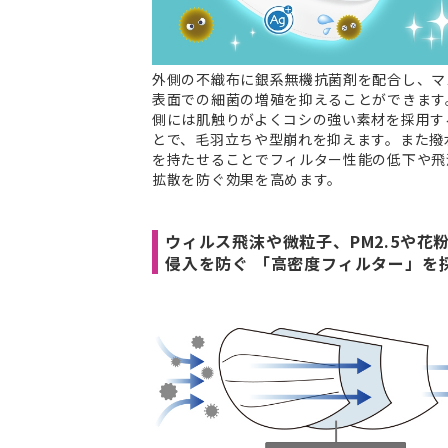
外側の不織布に銀系無機抗菌剤を配合し、マ
表面での細菌の増殖を抑えることができます
側には肌触りがよくコシの強い素材を採用す
とで、毛羽立ちや型崩れを抑えます。また撥
を持たせることでフィルター性能の低下や飛
拡散を防ぐ効果を高めます。
ウィルス飛沫や微粒子、PM2.5や花
侵入を防ぐ 「高密度フィルター」を