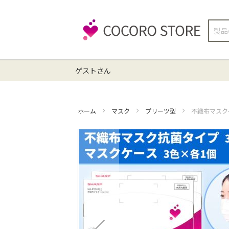
検
索
ゲストさん
ホーム
マスク
プリーツ型
不織布マスク
イ
メ
ー
ジ
ギ
ャ
ラ
リ
ー
の