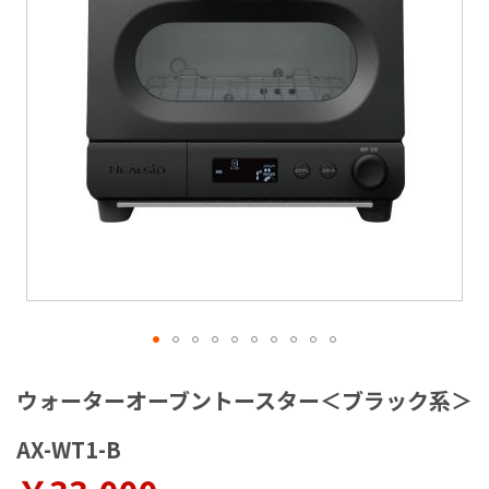
ラ
リ
ー
の
最
後
に
移
動
す
る
イ
メ
ウォーターオーブントースター＜ブラック系＞
ー
ジ
AX-WT1-B
ギ
ャ