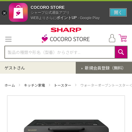
COCORO STORE
開く
シャープ公式通販アプリ
ポイントUP
WEBよりさらに
- Google Play
コ
ン
テ
ン
ツ
に
検
ス
索
ゲストさん
新規会員登録（無料）
キ
ッ
プ
ホーム
キッチン家電
トースター
ウォーターオーブントースター
イ
メ
ー
ジ
ギ
ャ