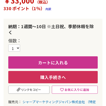
￥33,000
（税込
）
ラ
リ
330 ポイント（1％）
内訳
ー
の
最
初
納期：1週間～10日 ※土日祝、季節休暇を除
に
く
移
動
個数
す
る
カートに入れる
購入手続きへ
お気に入りに追加
リンクをコピー
販売元：
シャープマーケティングジャパン株式会社
（特定