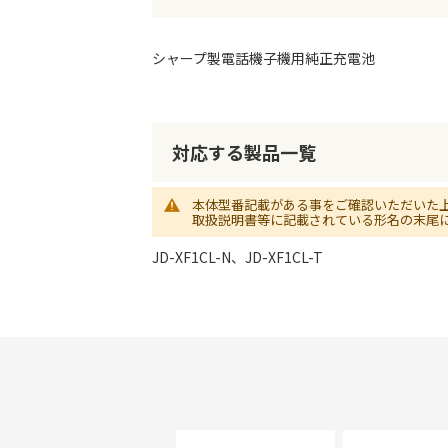
初
に
移
シャープ製電話機子機用純正充電池
動
す
る
対応する製品一覧
本体型番記載がある事をご確認いただいた
取扱説明書等に記載されている形名の末尾
JD-XF1CL-N、JD-XF1CL-T