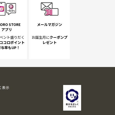
ORO STORE
メールマガジン
アプリ
ベント
盛りだく
お誕生月に
クーポンプ
ココロポイント
レゼント
付与率もUP！
く表示