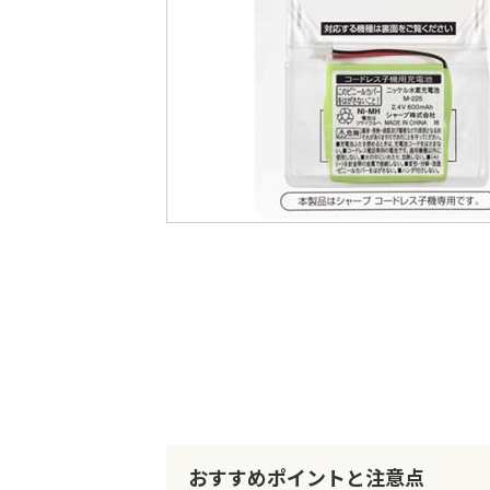
最
後
に
移
動
す
る
イ
メ
ー
ジ
ギ
ャ
ラ
リ
ー
の
最
おすすめポイントと注意点