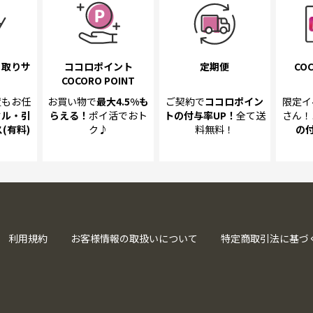
き取り
サ
ココロポイント
定期便
COC
COCORO POINT
置も
お任
お買い物で
最大4.5%
も
ご契約で
ココロポイン
限定イ
クル・引
らえる！
ポイ活でおト
トの
付与率UP！
全て送
さん！
(有料)
ク♪
料無料！
の
利用規約
お客様情報の取扱いについて
特定商取引法に基づ