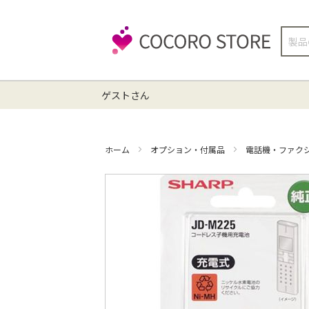
検
索
ゲストさん
ホーム
オプション・付属品
電話機・ファク
イ
メ
ー
ジ
ギ
ャ
ラ
リ
ー
の