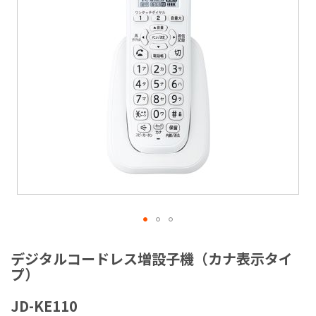
ラ
リ
ー
の
最
後
に
移
動
す
る
イ
メ
デジタルコードレス増設子機（カナ表示タイ
ー
プ）
ジ
ギ
JD-KE110
ャ