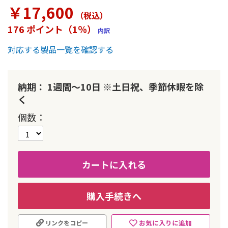
ラ
￥17,600
リ
（税込
）
ー
176 ポイント（1％）
内訳
の
最
対応する製品一覧を確認する
初
に
移
動
納期： 1週間～10日 ※土日祝、季節休暇を除
す
く
る
個数
カートに入れる
購入手続きへ
お気に入りに追加
リンクをコピー