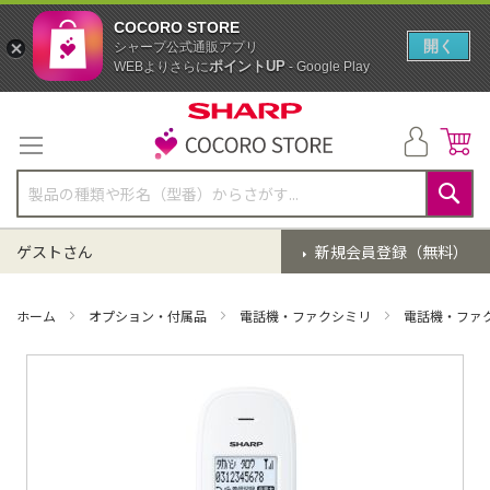
COCORO STORE
開く
シャープ公式通販アプリ
ポイントUP
WEBよりさらに
- Google Play
コ
ン
テ
ン
ツ
に
検
ス
索
ゲストさん
新規会員登録（無料）
キ
ッ
プ
ホーム
オプション・付属品
電話機・ファクシミリ
電話機・ファ
イ
メ
ー
ジ
ギ
ャ