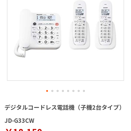
ラ
リ
ー
の
最
後
に
移
動
す
る
イ
メ
デジタルコードレス電話機（子機2台タイプ）
ー
ジ
JD-G33CW
ギ
ャ