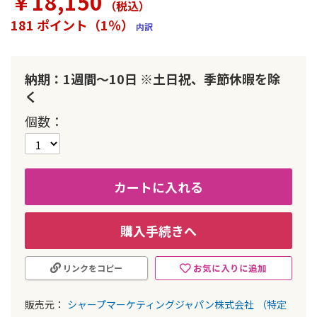
￥18,150
（税込
）
ラ
リ
181 ポイント（1％）
内訳
ー
の
最
初
納期：1週間～10日 ※土日祝、季節休暇を除
に
く
移
動
個数
す
る
カートに入れる
購入手続きへ
お気に入りに追加
リンクをコピー
販売元：
シャープマーケティングジャパン株式会社
（特定