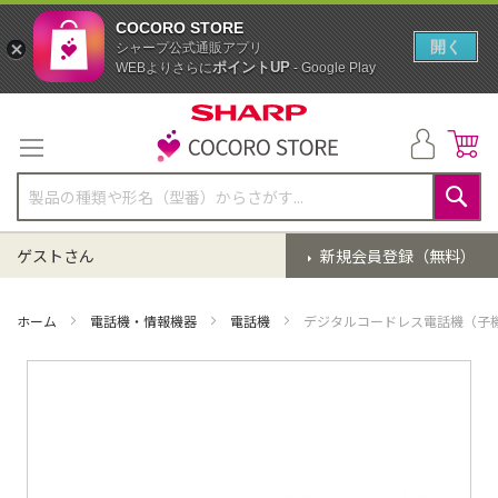
COCORO STORE
開く
シャープ公式通販アプリ
ポイントUP
WEBよりさらに
- Google Play
コ
ン
テ
ン
ツ
に
検
ス
索
ゲストさん
新規会員登録（無料）
キ
ッ
プ
ホーム
電話機・情報機器
電話機
デジタルコードレス電話機（子
イ
メ
ー
ジ
ギ
ャ