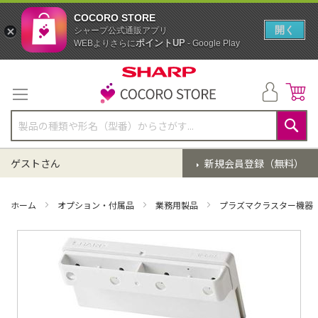
COCORO STORE
開く
シャープ公式通販アプリ
ポイントUP
WEBよりさらに
- Google Play
コ
ン
テ
ン
ツ
に
検
ス
索
ゲストさん
新規会員登録（無料）
キ
ッ
プ
ホーム
オプション・付属品
業務用製品
プラズマクラスター機器
イ
メ
ー
ジ
ギ
ャ