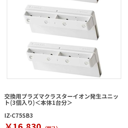
ラ
リ
ー
の
最
後
に
移
動
す
る
イ
メ
交換用プラズマクラスターイオン発生ユニッ
ー
ト(3個入り)＜本体1台分＞
ジ
ギ
IZ-C75SB3
ャ
ラ
￥16,830
リ