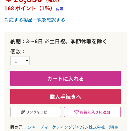
（税込
）
ー
168 ポイント（1％）
内訳
の
最
対応する製品一覧を確認する
初
に
移
動
納期：3～6日 ※土日祝、季節休暇を除く
す
個数
る
カートに入れる
購入手続きへ
お気に入りに追加
リンクをコピー
販売元：
シャープマーケティングジャパン株式会社
（特定