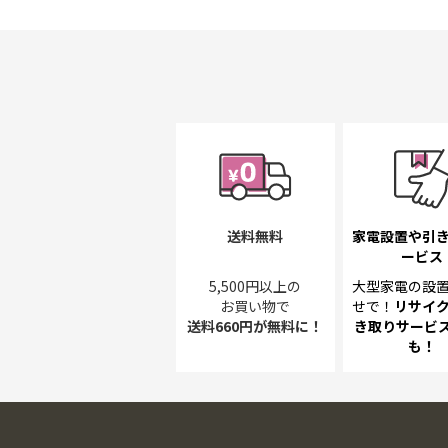
初
に
移
動
す
る
送料無料
家電設置や引
ービス
5,500円以上の
大型家電の設
お買い物で
せで！
リサイ
送料660円が無料に！
き取り
サービス
も！