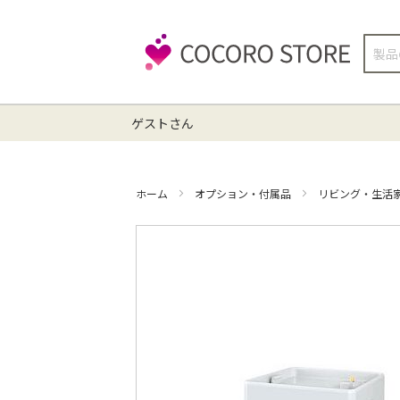
検
索
ゲストさん
ホーム
オプション・付属品
リビング・生活
イ
メ
ー
ジ
ギ
ャ
ラ
リ
ー
の