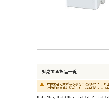
最
後
に
移
動
す
る
イ
メ
ー
対応する製品一覧
ジ
ギ
ャ
本体型番記載がある事をご確認いただいた
ラ
取扱説明書等に記載されている形名の末尾
リ
ー
IG-EX20-B、IG-EX20-G、IG-EX20-P、IG-EX2
の
最