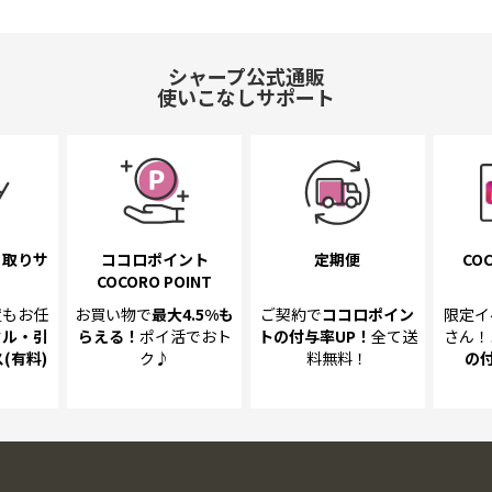
シャープ公式通販
使いこなしサポート
き取り
サ
ココロポイント
定期便
COC
COCORO POINT
置も
お任
お買い物で
最大4.5%
も
ご契約で
ココロポイン
限定イ
クル・引
らえる！
ポイ活でおト
トの
付与率UP！
全て送
さん！
(有料)
ク♪
料無料！
の