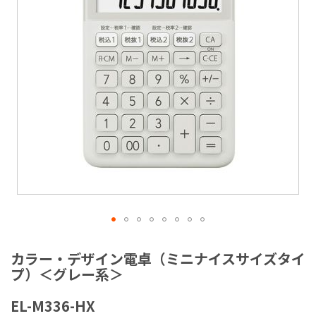
ラ
リ
ー
の
最
後
に
移
動
す
る
イ
メ
カラー・デザイン電卓（ミニナイスサイズタイ
ー
プ）＜グレー系＞
ジ
ギ
EL-M336-HX
ャ