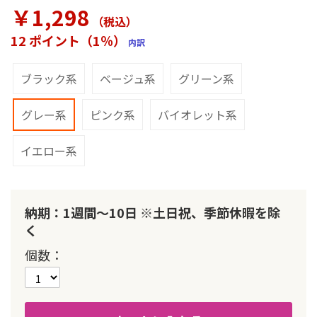
ラ
￥1,298
リ
（税込
）
ー
12 ポイント（1％）
内訳
の
最
初
ブラック系
ベージュ系
グリーン系
に
移
グレー系
ピンク系
バイオレット系
動
す
る
イエロー系
納期：1週間～10日 ※土日祝、季節休暇を除
く
個数