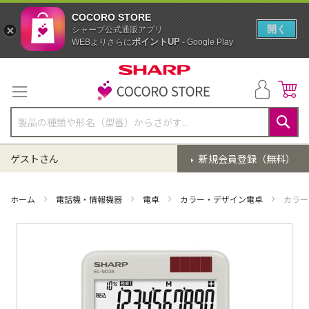
COCORO STORE
開く
シャープ公式通販アプリ
ポイントUP
WEBよりさらに
- Google Play
コ
ン
テ
ン
ツ
に
検
ス
索
ゲストさん
新規会員登録（無料）
キ
ッ
プ
ホーム
電話機・情報機器
電卓
カラー・デザイン電卓
カラー
イ
メ
ー
ジ
ギ
ャ