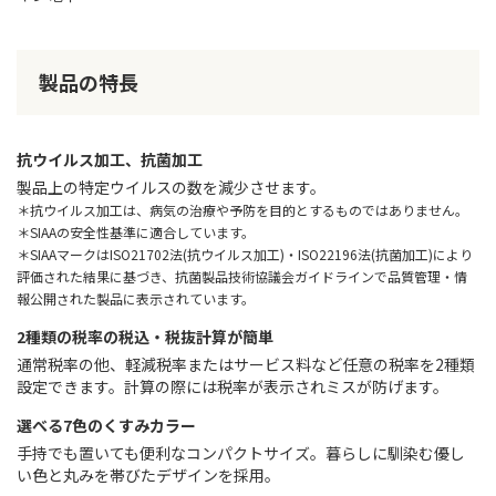
製品の特長
抗ウイルス加工、抗菌加工
製品上の特定ウイルスの数を減少させます。
＊抗ウイルス加工は、病気の治療や予防を目的とするものではありません。
＊SIAAの安全性基準に適合しています。
＊SIAAマークはISO21702法(抗ウイルス加工)・ISO22196法(抗菌加工)により
評価された結果に基づき、抗菌製品技術協議会ガイドラインで品質管理・情
報公開された製品に表示されています。
2種類の税率の税込・税抜計算が簡単
通常税率の他、軽減税率またはサービス料など任意の税率を2種類
設定できます。計算の際には税率が表示されミスが防げます。
選べる7色のくすみカラー
手持でも置いても便利なコンパクトサイズ。暮らしに馴染む優し
い色と丸みを帯びたデザインを採用。