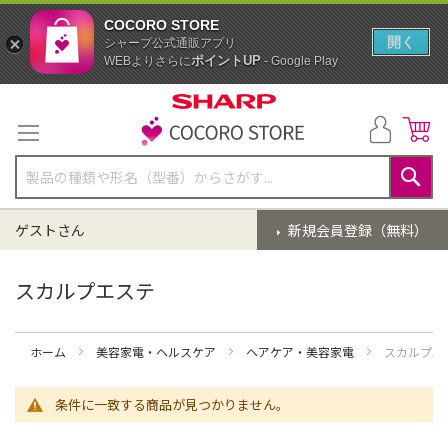
COCORO STORE
開く
シャープ公式通販アプリ
ポイントUP
WEBよりさらに
- Google Play
コ
ン
テ
ン
ツ
に
検
ス
索
ゲストさん
新規会員登録（無料）
キ
ッ
プ
スカルプエステ
ホーム
美容家電・ヘルスケア
ヘアケア・美容家電
スカルプエ
条件に一致する商品が見つかりません。