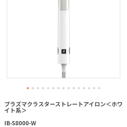
ラ
リ
ー
の
最
後
に
移
動
す
る
イ
メ
プラズマクラスターストレートアイロン＜ホワ
ー
イト系＞
ジ
ギ
IB-S8000-W
ャ