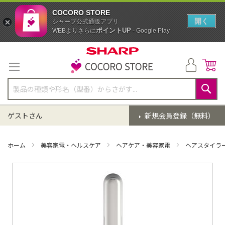
COCORO STORE
開く
シャープ公式通販アプリ
ポイントUP
WEBよりさらに
- Google Play
コ
ン
テ
ン
ツ
に
検
ス
索
ゲストさん
新規会員登録（無料）
キ
ッ
プ
ホーム
美容家電・ヘルスケア
ヘアケア・美容家電
ヘアスタイラ
イ
メ
ー
ジ
ギ
ャ