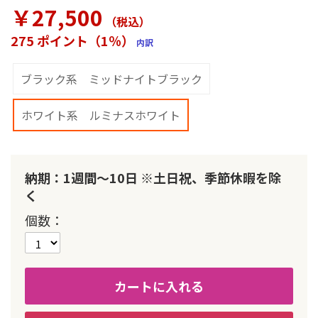
ラ
￥27,500
リ
（税込
）
ー
275 ポイント（1％）
内訳
の
最
初
ブラック系 ミッドナイトブラック
に
移
ホワイト系 ルミナスホワイト
動
す
る
納期：1週間～10日 ※土日祝、季節休暇を除
く
個数
カートに入れる