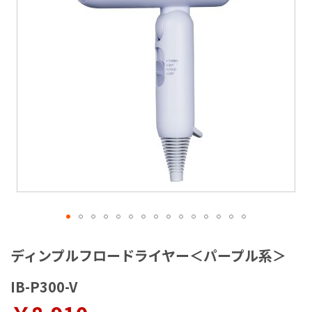
ラ
リ
ー
の
最
後
に
移
動
す
る
イ
メ
ディンプルフロードライヤー＜パープル系＞
ー
ジ
IB-P300-V
ギ
ャ