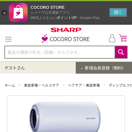
COCORO STORE
開く
シャープ公式通販アプリ
ポイントUP
WEBよりさらに
- Google Play
コ
ン
テ
ン
ツ
に
検
ス
索
ゲストさん
新規会員登録（無料）
キ
ッ
プ
ホーム
美容家電・ヘルスケア
ヘアケア・美容家電
ディンプルフ
イ
メ
ー
ジ
ギ
ャ