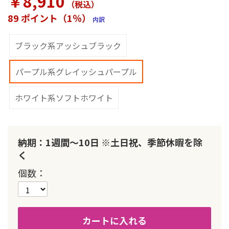
￥8,910
（税込
）
ラ
リ
89 ポイント（1％）
内訳
ー
の
最
ブラック系アッシュブラック
初
に
パープル系グレイッシュパープル
移
動
す
ホワイト系ソフトホワイト
る
納期：1週間～10日 ※土日祝、季節休暇を除
く
個数
カートに入れる