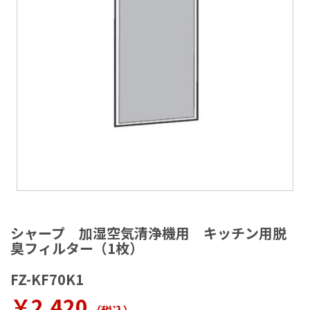
ラ
リ
ー
の
最
後
に
移
動
す
る
イ
メ
シャープ 加湿空気清浄機用 キッチン用脱
ー
臭フィルター（1枚）
ジ
ギ
FZ-KF70K1
ャ
ラ
￥2,420
リ