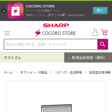
COCORO STORE
開く
シャープ公式通販アプリ
ポイントUP
WEBよりさらに
- Google Play
コ
ン
テ
ン
ツ
に
検
ス
索
ゲストさん
新規会員登録（無料）
キ
ッ
プ
ホーム
オプション・付属品
リビング・生活家電
加湿空気清浄機
イ
メ
ー
ジ
ギ
ャ