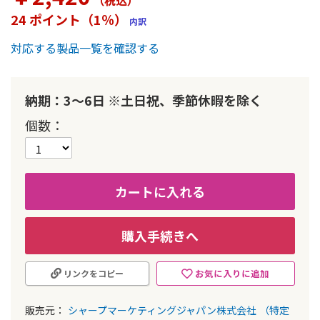
（税込
）
ー
24 ポイント（1％）
内訳
の
最
対応する製品一覧を確認する
初
に
移
動
納期：3～6日 ※土日祝、季節休暇を除く
す
個数
る
カートに入れる
購入手続きへ
お気に入りに追加
リンクをコピー
販売元：
シャープマーケティングジャパン株式会社
（特定