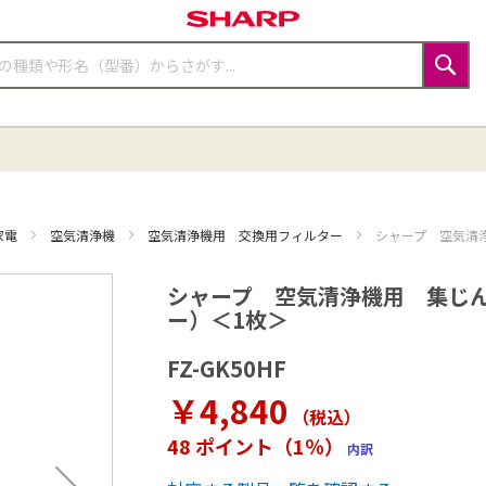
検
索
家電
空気清浄機
空気清浄機用 交換用フィルター
シャープ 空気清浄
シャープ 空気清浄機用 集じん
ー）＜1枚＞
FZ-GK50HF
￥4,840
（税込
）
48 ポイント（1％）
内訳