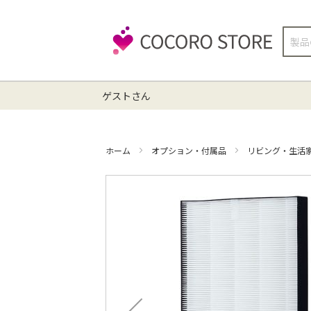
検
索
ゲストさん
ホーム
オプション・付属品
リビング・生活
イ
メ
ー
ジ
ギ
ャ
ラ
リ
ー
の