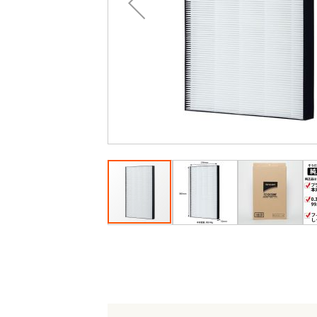
最
後
に
移
動
す
る
イ
メ
ー
ジ
ギ
ャ
ラ