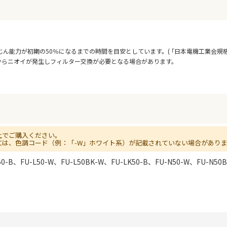
能力が初期の50％になるまでの時間を目安としています。( ｢日本電機工業会規格(JE
からニオイが発生しフィルター交換が必要となる場合があります。
上でご購入ください。
には、色調コード（例：「-W」ホワイト系）が記載されていない場合があり
50-B、FU-L50-W、FU-L50BK-W、FU-LK50-B、FU-N50-W、FU-N50