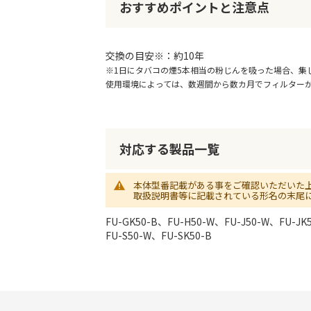
おすすめポイントと注意点
リ
ー
の
最
交換の目安※：約10年
初
※1日にタバコの煙5本相当の粉じんを吸った場合、集じん
に
使用環境によっては、数週間から数カ月でフィルター
移
動
す
る
対応する製品一覧
本体型番記載がある事をご確認いただいた
取扱説明書等に記載されている形名の末尾
FU-GK50-B、FU-H50-W、FU-J50-W、FU-JK
FU-S50-W、FU-SK50-B