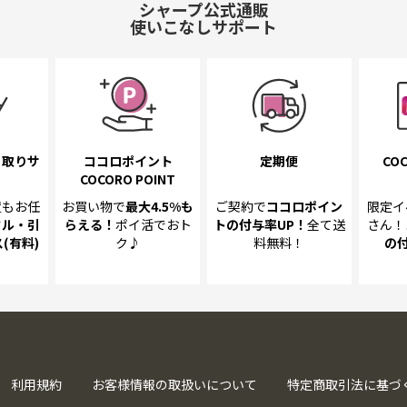
シャープ公式通販
使いこなしサポート
き取り
サ
ココロポイント
定期便
COC
COCORO POINT
置も
お任
お買い物で
最大4.5%
も
ご契約で
ココロポイン
限定イ
クル・引
らえる！
ポイ活でおト
トの
付与率UP！
全て送
さん！
(有料)
ク♪
料無料！
の
利用規約
お客様情報の取扱いについて
特定商取引法に基づ