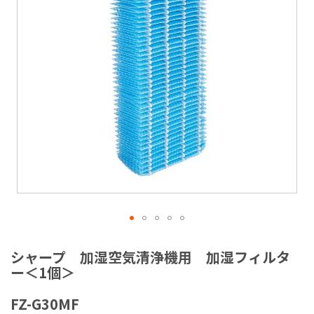
ラ
リ
ー
の
最
後
に
移
動
す
る
イ
メ
シャープ 加湿空気清浄機用 加湿フィルタ
ー
ー＜1個＞
ジ
ギ
FZ-G30MF
ャ