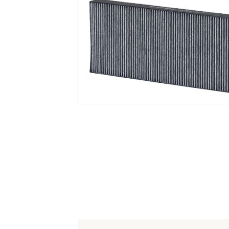
最
後
に
移
動
す
る
イ
メ
ー
ジ
ギ
ャ
ラ
リ
ー
の
最