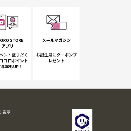
ORO STORE
メールマガジン
アプリ
ベント
盛りだく
お誕生月に
クーポンプ
ココロポイント
レゼント
付与率もUP！
く表示