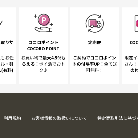
き取り
サ
ココロポイント
定期便
COC
COCORO POINT
置も
お任
お買い物で
最大4.5%
も
ご契約で
ココロポイン
限定イ
クル・引
らえる！
ポイ活でおト
トの
付与率UP！
全て送
さん！
(有料)
ク♪
料無料！
の
利用規約
お客様情報の取扱いについて
特定商取引法に基づ