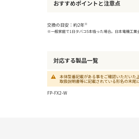
初
おすすめポイントと注意点
に
移
動
※
交換の目安：約2年
す
※一般家庭で1日タバコ5本吸った場合。日本電機工業会
る
対応する製品一覧
本体型番記載がある事をご確認いただいた
取扱説明書等に記載されている形名の末尾
FP-FX2-W