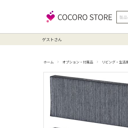
検
索
ゲストさん
ホーム
オプション・付属品
リビング・生活
イ
メ
ー
ジ
ギ
ャ
ラ
リ
ー
の