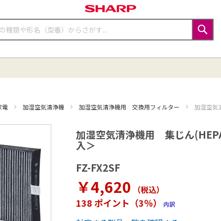
検
索
家電
加湿空気清浄機
加湿空気清浄機用 交換用フィルター
加湿空気
加湿空気清浄機用 集じん(HEP
入＞
FZ-FX2SF
￥4,620
（税込
）
138 ポイント（3％）
内訳