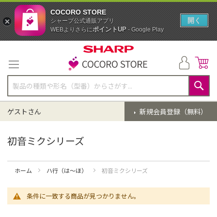
COCORO STORE
開く
シャープ公式通販アプリ
ポイントUP
WEBよりさらに
- Google Play
コ
ン
テ
ン
ツ
に
検
ス
索
ゲストさん
新規会員登録（無料）
キ
ッ
プ
初音ミクシリーズ
ホーム
ハ行（は～ほ）
初音ミクシリーズ
条件に一致する商品が見つかりません。