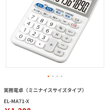
ラ
リ
ー
の
最
後
に
移
動
す
る
イ
メ
実務電卓（ミニナイスサイズタイプ）
ー
ジ
EL-MA71-X
ギ
ャ