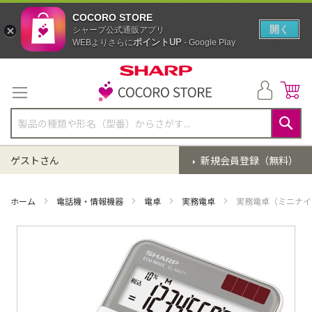
COCORO STORE
開く
シャープ公式通販アプリ
ポイントUP
WEBよりさらに
- Google Play
コ
ン
テ
ン
ツ
に
検
ス
索
ゲストさん
新規会員登録（無料）
キ
ッ
プ
ホーム
電話機・情報機器
電卓
実務電卓
実務電卓（ミニナイ
イ
メ
ー
ジ
ギ
ャ