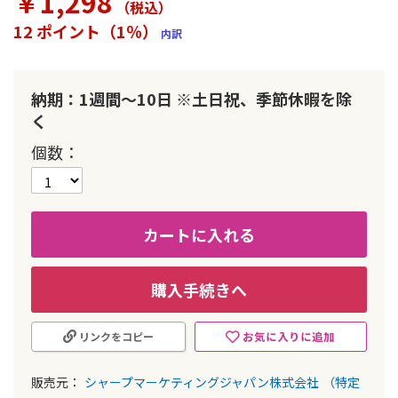
￥1,298
（税込
）
ラ
リ
12 ポイント（1％）
内訳
ー
の
最
初
納期：1週間～10日 ※土日祝、季節休暇を除
に
く
移
動
個数
す
る
カートに入れる
購入手続きへ
お気に入りに追加
リンクをコピー
販売元：
シャープマーケティングジャパン株式会社
（特定