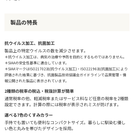
製品の特長
抗ウイルス加工、抗菌加工
製品上の特定ウイルスの数を減少させます。
＊抗ウイルス加工は、病気の治療や予防を目的とするものではありません。
＊SIAAの安全性基準に適合しています。
＊SIAAマークはISO21702法(抗ウイルス加工)・ISO22196法(抗菌加工)により
評価された結果に基づき、抗菌製品技術協議会ガイドラインで品質管理・情
報公開された製品に表示されています。
2種類の税率の税込・税抜計算が簡単
通常税率の他、軽減税率またはサービス料など任意の税率を2種類
設定できます。計算の際には税率が表示されミスが防げます。
選べる7色のくすみカラー
手持でも置いても便利なコンパクトサイズ。暮らしに馴染む優し
い色と丸みを帯びたデザインを採用。