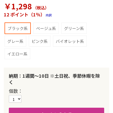
ラ
￥1,298
リ
（税込
）
ー
12 ポイント（1％）
内訳
の
最
初
ブラック系
ベージュ系
グリーン系
に
移
グレー系
ピンク系
バイオレット系
動
す
る
イエロー系
納期：1週間～10日 ※土日祝、季節休暇を除
く
個数