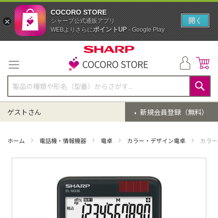
COCORO STORE
開く
シャープ公式通販アプリ
ポイントUP
WEBよりさらに
- Google Play
コ
ン
テ
ン
ツ
に
検
ス
索
ゲストさん
新規会員登録（無料）
キ
ッ
プ
ホーム
電話機・情報機器
電卓
カラー・デザイン電卓
カラー
イ
メ
ー
ジ
ギ
ャ