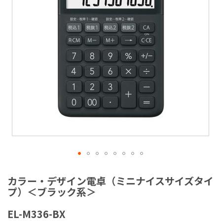
ラ
リ
ー
の
最
後
に
移
動
す
る
イ
メ
カラー・デザイン電卓（ミニナイスサイズタイ
ー
プ）＜ブラック系＞
ジ
ギ
EL-M336-BX
ャ