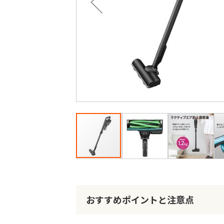
最
後
に
移
動
す
る
イ
メ
ー
ジ
おすすめポイントと注意点
ギ
ャ
ラ