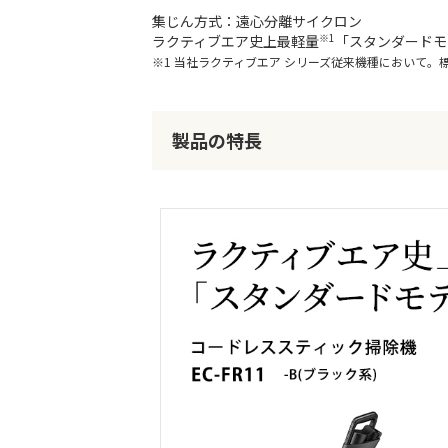
リ
集じん方式：遠心分離サイクロン
ー
※1
ラクティブエア史上最軽量
「スタンダードモ
の
※1 当社ラクティブエア シリーズ従来機種において。標準質量
最
初
に
製品の特長
移
動
す
る