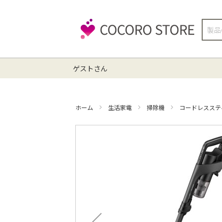
検
索
ゲストさん
ホーム
生活家電
掃除機
コードレスステ
イ
メ
ー
ジ
ギ
ャ
ラ
リ
ー
の