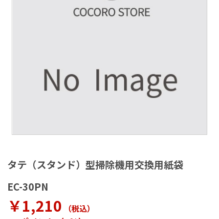
ラ
リ
ー
の
最
後
に
移
動
す
る
イ
メ
タテ（スタンド）型掃除機用交換用紙袋
ー
ジ
EC-30PN
ギ
ャ
￥1,210
（税込
）
ラ
リ