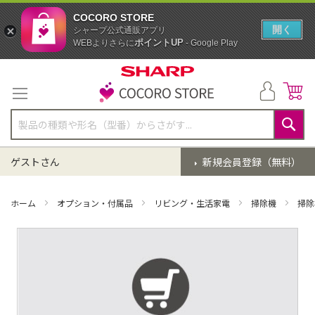
COCORO STORE
開く
シャープ公式通販アプリ
ポイントUP
WEBよりさらに
- Google Play
コ
ン
テ
ン
ツ
に
検
ス
索
ゲストさん
新規会員登録（無料）
キ
ッ
プ
ホーム
オプション・付属品
リビング・生活家電
掃除機
掃除
イ
メ
ー
ジ
ギ
ャ