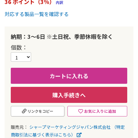
36 ポイント（3％）
内訳
ー
の
対応する製品一覧を確認する
最
初
に
納期：3～6日 ※土日祝、季節休暇を除く
移
動
個数
す
る
カートに入れる
購入手続きへ
お気に入りに追加
リンクをコピー
販売元：
シャープマーケティングジャパン株式会社
（特定
商取引法に基づく表示はこちら）