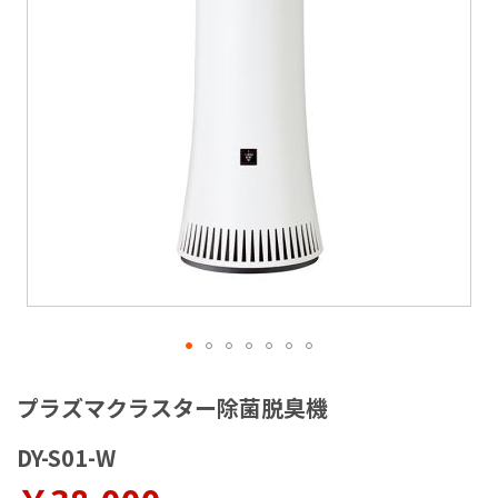
ラ
リ
ー
の
最
後
に
移
動
す
る
イ
メ
プラズマクラスター除菌脱臭機
ー
ジ
DY-S01-W
ギ
ャ