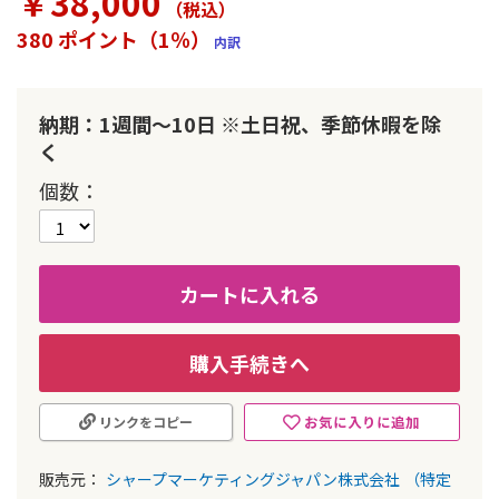
￥38,000
（税込
）
ラ
リ
380 ポイント（1％）
内訳
ー
の
最
初
納期：1週間～10日 ※土日祝、季節休暇を除
に
く
移
動
個数
す
る
カートに入れる
購入手続きへ
お気に入りに追加
リンクをコピー
販売元：
シャープマーケティングジャパン株式会社
（特定