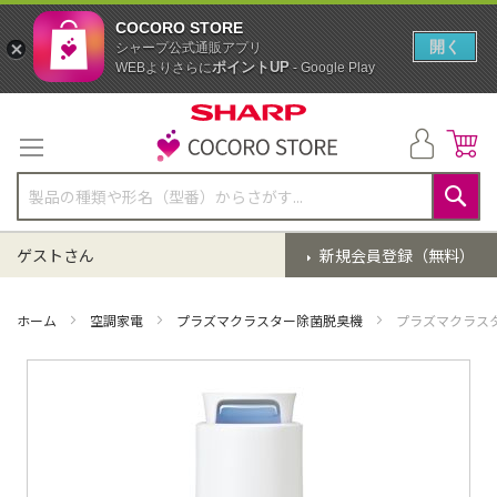
COCORO STORE
開く
シャープ公式通販アプリ
ポイントUP
WEBよりさらに
- Google Play
コ
ン
テ
ン
ツ
に
検
ス
索
ゲストさん
新規会員登録（無料）
キ
ッ
プ
ホーム
空調家電
プラズマクラスター除菌脱臭機
プラズマクラス
イ
メ
ー
ジ
ギ
ャ