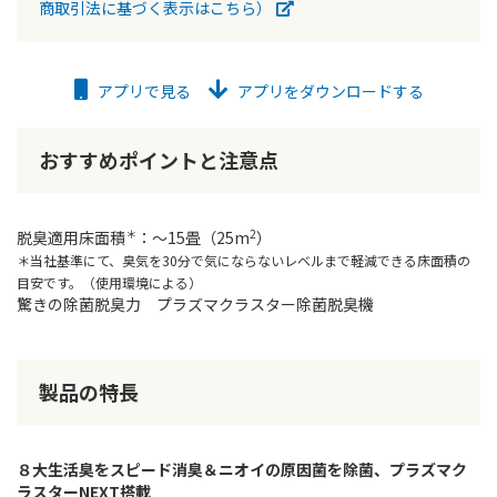
商取引法に基づく表示はこちら）
アプリで見る
アプリをダウンロードする
おすすめポイントと注意点
＊
2
脱臭適用床面積
：〜15畳（25m
）
＊当社基準にて、臭気を30分で気にならないレベルまで軽減できる床面積の
目安です。（使用環境による）
驚きの除菌脱臭力 プラズマクラスター除菌脱臭機
製品の特長
８大生活臭をスピード消臭＆ニオイの原因菌を除菌、プラズマク
ラスターNEXT搭載