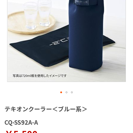
ラ
リ
ー
の
最
後
に
移
動
す
る
イ
メ
テキオンクーラー＜ブルー系＞
ー
ジ
CQ-SS92A-A
ギ
ャ