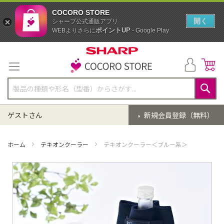
COCORO STORE
開く
シャープ公式通販アプリ
ポイントUP
WEBよりさらに
- Google Play
コ
ン
テ
ン
ツ
に
検
ス
索
ゲストさん
新規会員登録（無料）
キ
ッ
プ
ホーム
テキオンクーラー
テキオンクーラー＜ブルー系＞
イ
メ
ー
ジ
ギ
ャ