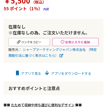
￥5,500
（税込
）
ラ
リ
55 ポイント（1％）
内訳
ー
の
最
初
在庫なし
に
※在庫なしの為、ご注文いただけません。
移
動
お気に入りに追加
リンクをコピー
す
る
販売元：
シャープマーケティングジャパン株式会社
（特定
商取引法に基づく表示はこちら）
アプリで見る
アプリをダウンロードする
おすすめポイントと注意点
■■
たためて収納や持ち運びに便利なデザイン
■■