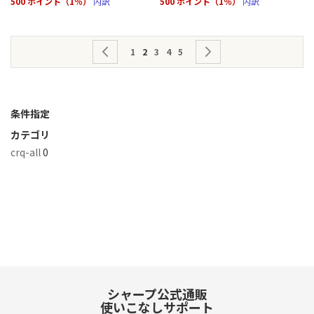
500 ポイント（1％）
内訳
500 ポイント（1％）
内訳
ペ
ページ
前
ページ
ページを読んでいます
ページ
ページ
ページ
ページ
次
1
2
3
4
5
ー
ジ
条件指定
カテゴリ
crq-all
0
シャープ公式通販
使いこなしサポート