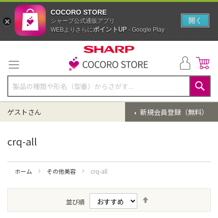
COCORO STORE
開く
シャープ公式通販アプリ
ポイントUP
WEBよりさらに
- Google Play
コ
ン
テ
ン
ツ
に
検
ス
索
ゲストさん
新規会員登録（無料）
キ
ッ
プ
crq-all
ホーム
その他美容
crq-all
降
並び順
順