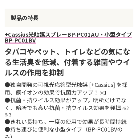
製品の特長
+Cassius光触媒スプレーBP-PC01AU・小型タイプ
BP-PC01BV
タバコやペット、トイレなどの気にな
る生活臭を低減、付着する雑菌やウイ
ルスの作用を抑制
●独自開発の可視光応答型光触媒 [+Cassius] を採
用、銅イオンの効果で抗菌力アップ！
※1
●抗菌・抗ウイルス効果がアップ。明所だけでな
く、暗所でも高い抗菌・抗ウイルス効果を発揮
※2
※3
●きれい長持ち。一度の使用で効果が長時間持続
●持ち運びに便利な小型タイプ（BP-PC01BVの
み）