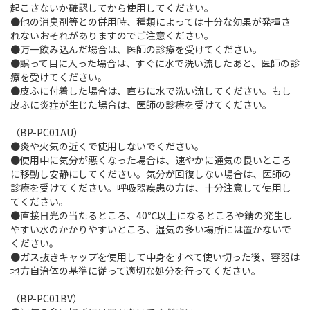
起こさないか確認してから使用してください。
●他の消臭剤等との併用時、種類によっては十分な効果が発揮さ
れないおそれがありますのでご注意ください。
●万一飲み込んだ場合は、医師の診療を受けてください。
●誤って目に入った場合は、すぐに水で洗い流したあと、医師の診
療を受けてください。
●皮ふに付着した場合は、直ちに水で洗い流してください。もし
皮ふに炎症が生じた場合は、医師の診療を受けてください。
（BP-PC01AU）
●炎や火気の近くで使用しないでください。
●使用中に気分が悪くなった場合は、速やかに通気の良いところ
に移動し安静にしてください。気分が回復しない場合は、医師の
診療を受けてください。呼吸器疾患の方は、十分注意して使用し
てください。
●直接日光の当たるところ、40℃以上になるところや錆の発生し
やすい水のかかりやすいところ、湿気の多い場所には置かないで
ください。
●ガス抜きキャップを使用して中身をすべて使い切った後、容器は
地方自治体の基準に従って適切な処分を行ってください。
（BP-PC01BV）