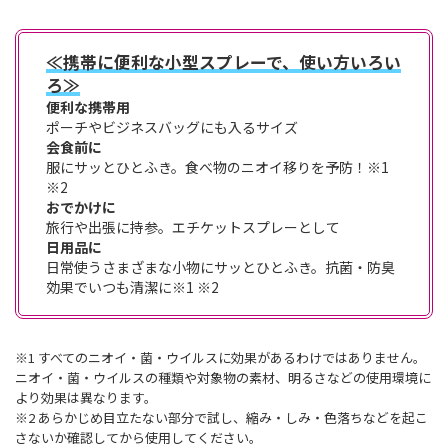
≪携帯に便利な小型スプレーで、使い方いろい
ろ≫
便利な携帯用
ポーチやビジネスバッグにも入るサイズ
会食前に
服にサッとひとふき。食べ物のニオイ移りを予防！※1
※2
おでかけに
旅行や出張に持参。エチケットスプレーとして
日用品に
日常使うさまざまな小物にサッとひとふき。抗菌・防臭
効果でいつも清潔に※1 ※2
※1 すべてのニオイ・菌・ウイルスに効果があるわけではありません。
ニオイ・菌・ウイルスの種類や対象物の素材、明るさなどの使用環境に
より効果は異なります。
※2 あらかじめ目立たない部分で試し、縮み・しみ・色落ちなどを起こ
さないか確認してから使用してください。