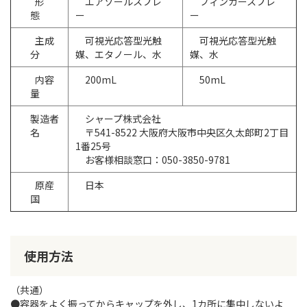
形
エアゾールスプレ
フィンガースプレ
態
ー
ー
主成
可視光応答型光触
可視光応答型光触
分
媒、エタノール、水
媒、水
内容
200mL
50mL
量
製造者
シャープ株式会社
名
〒541-8522 大阪府大阪市中央区久太郎町2丁目
1番25号
お客様相談窓口：050-3850-9781
原産
日本
国
使用方法
（共通）
●
容器をよく振ってからキャップを外し、1カ所に集中しないよ