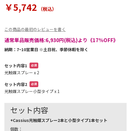
ラ
￥5,742
リ
（税込
）
ー
の
最
この商品の最初のレビューを書く
初
に
通常単品販売価格:6,930円(税込)より《17%OFF》
移
動
納期：7~10営業日 ※土日祝、季節休暇を除く
す
る
セット内容1
光触媒スプレー
x 2
セット内容2
光触媒スプレー小型タイプ
x 1
セット内容
+Cassius光触媒スプレー2本と小型タイプ1本セット
個数