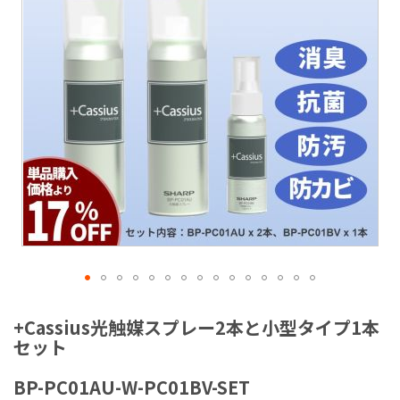
ラ
リ
ー
の
最
後
に
移
動
す
る
イ
メ
+Cassius光触媒スプレー2本と小型タイプ1本
ー
セット
ジ
ギ
BP-PC01AU-W-PC01BV-SET
ャ