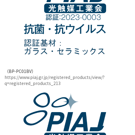
（BP-PC01BV）
https://www.piaj.gr.jp/registered_products/view/?
q=registered_products_213