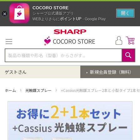
COCORO STORE
開く
シャープ公式通販アプリ
ポイントUP
WEBよりさらに
- Google Play
コ
ン
テ
ン
ツ
に
検
ス
索
ゲストさん
新規会員登録（無料）
キ
ッ
プ
ホーム
光触媒スプレー
+Cassius光触媒スプレー2本と小型タイプ1本
イ
メ
ー
ジ
ギ
ャ