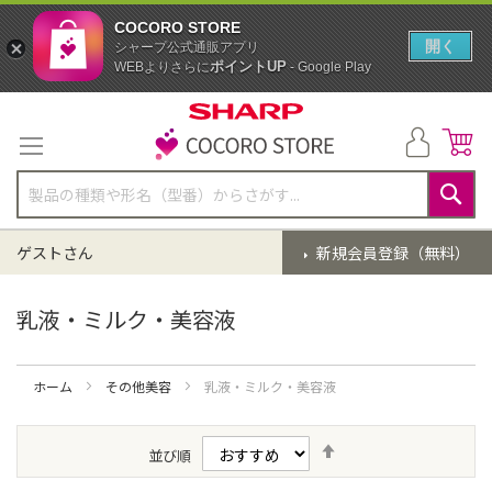
COCORO STORE
開く
シャープ公式通販アプリ
ポイントUP
WEBよりさらに
- Google Play
コ
ン
テ
ン
ツ
に
検
ス
索
ゲストさん
新規会員登録（無料）
キ
ッ
プ
乳液・ミルク・美容液
ホーム
その他美容
乳液・ミルク・美容液
降
並び順
順