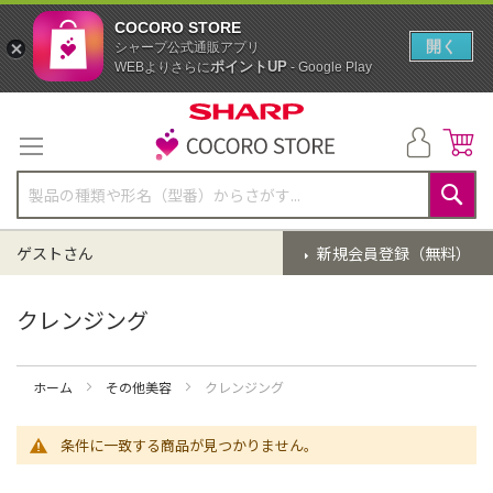
COCORO STORE
開く
シャープ公式通販アプリ
ポイントUP
WEBよりさらに
- Google Play
コ
ン
テ
ン
ツ
に
検
ス
索
ゲストさん
新規会員登録（無料）
キ
ッ
プ
クレンジング
ホーム
その他美容
クレンジング
条件に一致する商品が見つかりません。