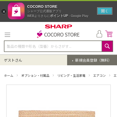
COCORO STORE
開く
シャープ公式通販アプリ
ポイントUP
WEBよりさらに
- Google Play
コ
ン
テ
ン
ツ
に
検
ス
索
ゲストさん
新規会員登録（無料）
キ
ッ
プ
ホーム
オプション・付属品
リビング・生活家電
エアコン
エ
イ
メ
ー
ジ
ギ
ャ