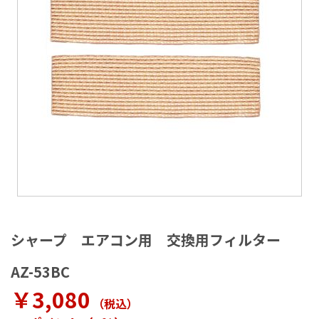
ラ
リ
ー
の
最
後
に
移
動
す
る
イ
メ
シャープ エアコン用 交換用フィルター
ー
ジ
AZ-53BC
ギ
ャ
￥3,080
（税込
）
ラ
リ