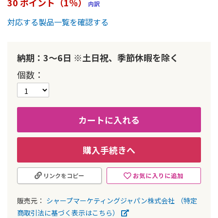
30 ポイント（1％）
内訳
ー
の
対応する製品一覧を確認する
最
初
に
納期：3～6日 ※土日祝、季節休暇を除く
移
動
個数
す
る
カートに入れる
購入手続きへ
お気に入りに追加
リンクをコピー
販売元：
シャープマーケティングジャパン株式会社
（特定
商取引法に基づく表示はこちら）