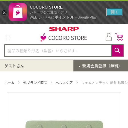
COCORO STORE
開く
シャープ公式通販アプリ
ポイントUP
WEBよりさらに
- Google Play
コ
ン
テ
ン
ツ
に
検
ス
索
ゲストさん
新規会員登録（無料）
キ
ッ
プ
ホーム
他ブランド商品
ヘルスケア
フェムオンテック 温灸 粘着
イ
メ
ー
ジ
ギ
ャ