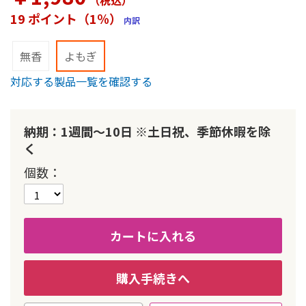
（税込
）
ー
19 ポイント（1％）
内訳
の
最
初
無香
よもぎ
に
対応する製品一覧を確認する
移
動
す
る
納期：1週間～10日 ※土日祝、季節休暇を除
く
個数
カートに入れる
購入手続きへ