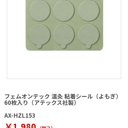
ラ
リ
ー
の
最
後
に
移
動
す
る
イ
メ
フェムオンテック 温灸 粘着シール（よもぎ）
ー
60枚入り（アテックス社製）
ジ
ギ
AX-HZL153
ャ
ラ
￥1,980
リ