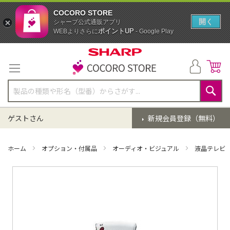
COCORO STORE
開く
シャープ公式通販アプリ
ポイントUP
WEBよりさらに
- Google Play
コ
ン
テ
ン
ツ
に
検
ス
索
ゲストさん
新規会員登録（無料）
キ
ッ
プ
ホーム
オプション・付属品
オーディオ・ビジュアル
液晶テレビ
イ
メ
ー
ジ
ギ
ャ