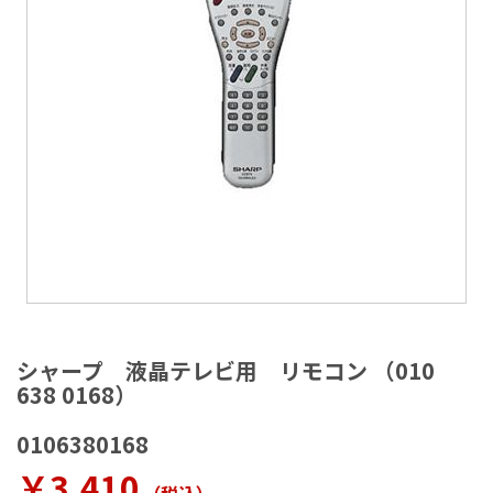
ラ
リ
ー
の
最
後
に
移
動
す
る
イ
メ
シャープ 液晶テレビ用 リモコン （010
ー
638 0168）
ジ
ギ
0106380168
ャ
ラ
￥3,410
リ