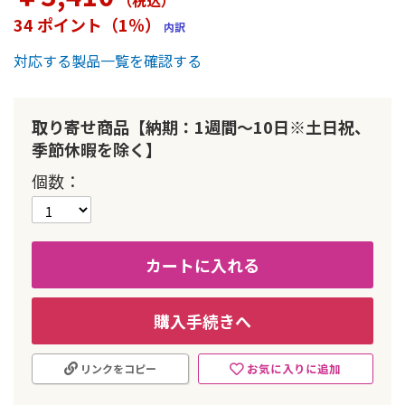
（税込
）
ー
34 ポイント（1％）
内訳
の
最
対応する製品一覧を確認する
初
に
移
動
取り寄せ商品【納期：1週間～10日※土日祝、
す
季節休暇を除く】
る
個数
カートに入れる
購入手続きへ
お気に入りに追加
リンクをコピー