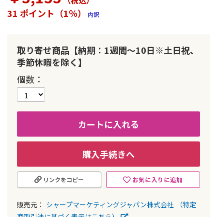
（税込
）
ー
31 ポイント（1％）
内訳
の
最
初
に
取り寄せ商品【納期：1週間～10日※土日祝、
移
季節休暇を除く】
動
す
個数
る
カートに入れる
購入手続きへ
お気に入りに追加
リンクをコピー
販売元：
シャープマーケティングジャパン株式会社
（特定
商取引法に基づく表示はこちら）