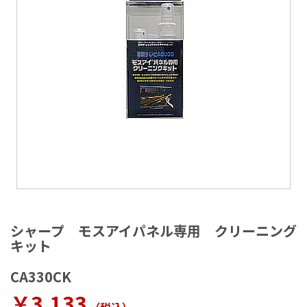
ラ
リ
ー
の
最
後
に
移
動
す
る
イ
メ
シャープ モスアイパネル専用 クリーニング
ー
キット
ジ
ギ
CA330CK
ャ
ラ
￥3,133
リ