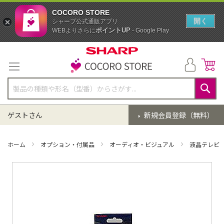
COCORO STORE
開く
シャープ公式通販アプリ
ポイントUP
WEBよりさらに
- Google Play
コ
ン
テ
ン
ツ
に
検
ス
索
ゲストさん
新規会員登録（無料）
キ
ッ
プ
ホーム
オプション・付属品
オーディオ・ビジュアル
液晶テレビ
イ
メ
ー
ジ
ギ
ャ