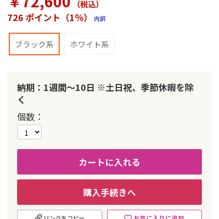
￥72,600
（税込
）
ラ
リ
726 ポイント（1％）
内訳
ー
の
最
ブラック系
ホワイト系
初
に
移
動
納期：1週間～10日 ※土日祝、季節休暇を除
す
く
る
個数
カートに入れる
購入手続きへ
お気に入りに追加
リンクをコピー