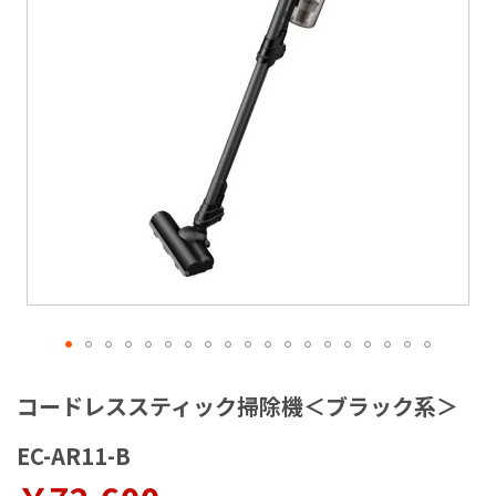
ラ
リ
ー
の
最
後
に
移
動
す
る
イ
メ
コードレススティック掃除機＜ブラック系＞
ー
ジ
EC-AR11-B
ギ
ャ