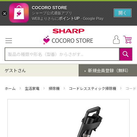
COCORO STORE
開く
シャープ公式通販アプリ
ポイントUP
WEBよりさらに
- Google Play
コ
ン
テ
ン
ツ
に
検
ス
索
ゲストさん
新規会員登録（無料）
キ
ッ
プ
ホーム
生活家電
掃除機
コードレススティック掃除機
コード
イ
メ
ー
ジ
ギ
ャ