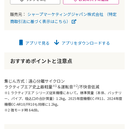
販売元：
シャープマーケティングジャパン株式会社
（特定
商取引法に基づく表示はこちら）
アプリで見る
アプリをダウンロードする
おすすめポイントと注意点
集じん方式：遠心分離サイクロン
※1
※2
ラクティブエア史上最軽量
＆運転音
/不快音低減
※1 ラクティブエア シリーズ従来機種において。標準質量（本体、バッテリ
ー、パイプ、吸込口の合計質量）1.2kg。2025年度機種EC-FR11、2024年度
機種EC-AR10/FR10も同様に1.2kg。
※2 強モード時 64dB。