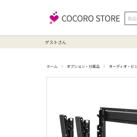
検
索
ゲストさん
ホーム
オプション・付属品
オーディオ・ビ
イ
メ
ー
ジ
ギ
ャ
ラ
リ
ー
の