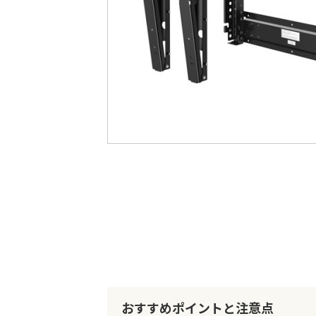
最
後
に
移
動
す
る
イ
メ
ー
ジ
ギ
ャ
ラ
リ
ー
の
最
おすすめポイントと注意点