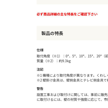
初
に
移
必ず商品詳細の主な特長をご確認下さい
動
す
る
製品の特長
仕様
取付角度（※1）：0°、5°、10°、15°、20°
質量（※2）：約9.3kg
注記
※1 機種により取付角度が異なります。くわし
※2 壁掛け金具は、壁側金具とテレビ側金具
警告
設置工事および取付けに関しては、事前に販売
に取付けるには、壁の材質や強度に応じて、市