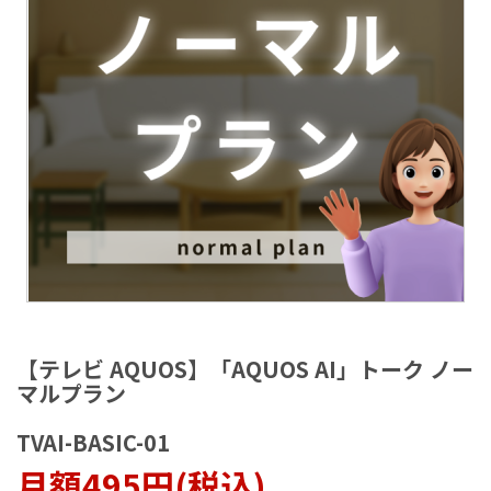
ラ
リ
ー
の
最
後
に
移
動
す
る
イ
メ
【テレビ AQUOS】「AQUOS AI」トーク ノー
ー
マルプラン
ジ
ギ
TVAI-BASIC-01
ャ
ラ
月額495円(税込)
リ