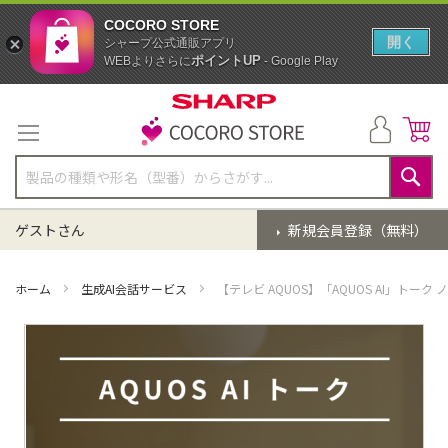
COCORO STORE
開く
シャープ公式通販アプリ
ポイントUP
WEBよりさらに
- Google Play
コ
ン
テ
ン
ツ
に
検
ス
索
ゲストさん
新規会員登録（無料）
キ
ッ
プ
ホーム
生成AI会話サービス
【テレビ AQUOS】「AQUOS AI」トーク
イ
メ
ー
ジ
ギ
ャ