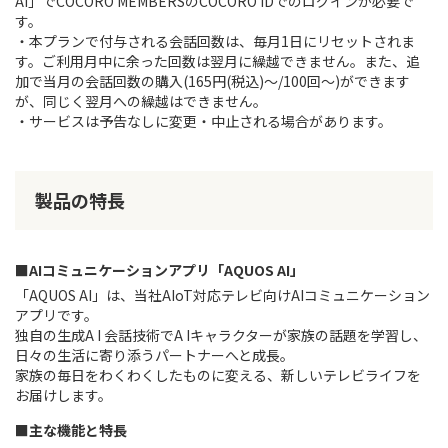
AI」でCOCORO MEMBERSのCOCORO IDでのログインが必要で
す。
・本プランで付与される会話回数は、毎月1日にリセットされま
す。ご利用月中に余った回数は翌月に繰越できません。また、追
加で当月の会話回数の購入(165円(税込)～/100回～)ができます
が、同じく翌月への繰越はできません。
・サービスは予告なしに変更・中止される場合があります。
製品の特長
■AIコミュニケーションアプリ「AQUOS AI」
「AQUOS AI」は、当社AIoT対応テレビ向けAIコミュニケーション
アプリです。
独自の生成A I 会話技術でA Iキャラクターが家族の話題を学習し、
日々の生活に寄り添うパートナーへと成長。
家族の毎日をわくわくしたものに変える、新しいテレビライフを
お届けします。
■主な機能と特長